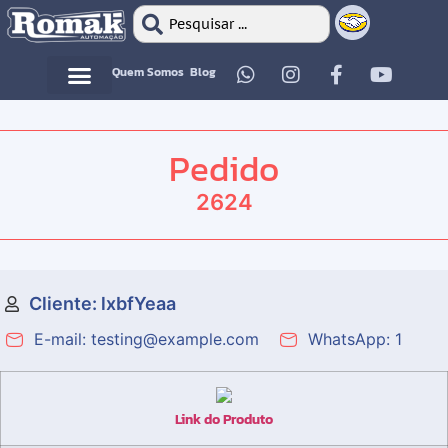
Quem Somos
Blog
Motor Elétrico
Motor Elétrico
Pedido
2624
Cliente: lxbfYeaa
E-mail: testing@example.com
WhatsApp: 1
Link do Produto