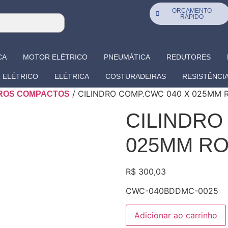
ORÇAMENTO
RÁPIDO
CA
MOTOR ELÉTRICO
PNEUMÁTICA
REDUTORES
 ELÉTRICO
ELÉTRICA
COSTURADEIRAS
RESISTÊNCI
/ CILINDRO COMP.CWC 040 X 025MM
DROS COMPACTOS
CILINDRO
025MM R
R$
300,03
CWC-040BDDMC-0025
Adicionar ao carrinho