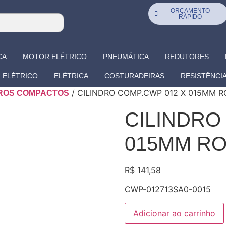
ORÇAMENTO
RÁPIDO
CA
MOTOR ELÉTRICO
PNEUMÁTICA
REDUTORES
 ELÉTRICO
ELÉTRICA
COSTURADEIRAS
RESISTÊNCI
/ CILINDRO COMP.CWP 012 X 015MM 
DROS COMPACTOS
CILINDRO
015MM R
R$
141,58
CWP-012713SA0-0015
Adicionar ao carrinho