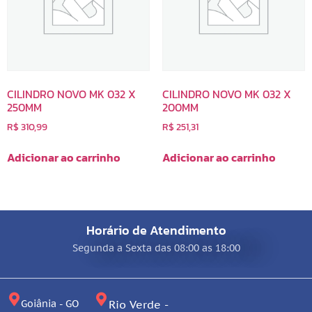
CILINDRO NOVO MK 032 X
CILINDRO NOVO MK 032 X
250MM
200MM
R$
310,99
R$
251,31
Adicionar ao carrinho
Adicionar ao carrinho
Horário de Atendimento
Segunda a Sexta das 08:00 as 18:00
Goiânia - GO
Rio Verde -