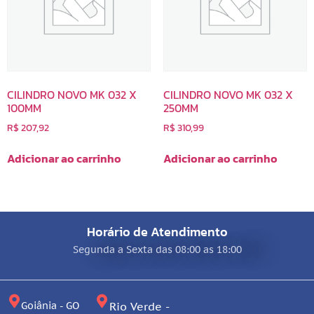
CILINDRO NOVO MK 032 X
CILINDRO NOVO MK 032 X
100MM
250MM
R$
207,92
R$
310,99
Adicionar ao carrinho
Adicionar ao carrinho
Horário de Atendimento
Segunda a Sexta das 08:00 as 18:00
Goiânia - GO
Rio Verde -