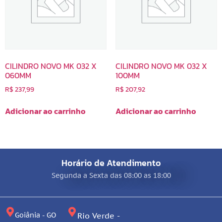
CILINDRO NOVO MK 032 X
CILINDRO NOVO MK 032 X
060MM
100MM
R$
237,99
R$
207,92
Adicionar ao carrinho
Adicionar ao carrinho
Horário de Atendimento
Segunda a Sexta das 08:00 as 18:00
Goiânia - GO
Rio Verde -