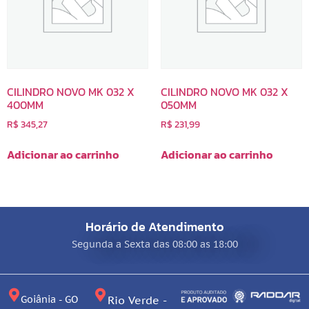
CILINDRO NOVO MK 032 X
CILINDRO NOVO MK 032 X
400MM
050MM
R$
345,27
R$
231,99
Adicionar ao carrinho
Adicionar ao carrinho
Horário de Atendimento
Segunda a Sexta das 08:00 as 18:00
Goiânia - GO
Rio Verde -