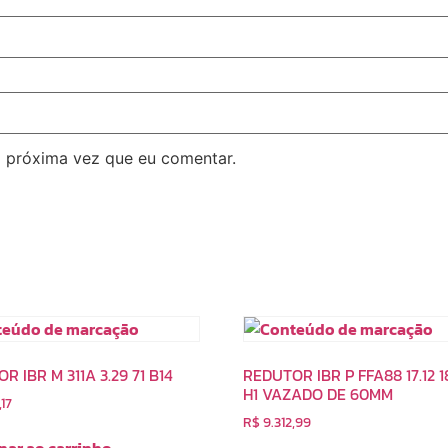
 próxima vez que eu comentar.
R IBR M 311A 3.29 71 B14
REDUTOR IBR P FFA88 17.12 
H1 VAZADO DE 60MM
,17
R$
9.312,99
nar ao carrinho