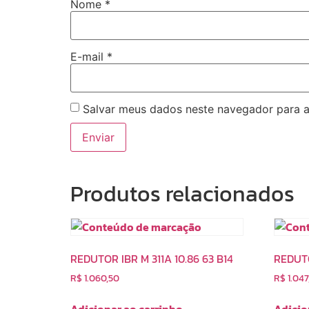
Nome
*
E-mail
*
Salvar meus dados neste navegador para a
Produtos relacionados
REDUTOR IBR M 311A 10.86 63 B14
REDUTO
R$
1.060,50
R$
1.047
Adicionar ao carrinho
Adicio