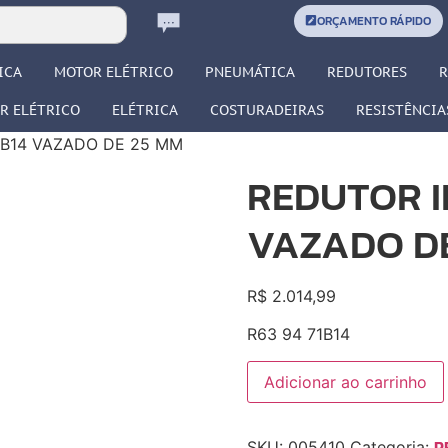
ORÇAMENTO RÁPIDO
ICA
MOTOR ELÉTRICO
PNEUMÁTICA
REDUTORES
R
R ELÉTRICO
ELÉTRICA
COSTURADEIRAS
RESISTÊNCIA
1 B14 VAZADO DE 25 MM
REDUTOR IB
VAZADO D
R$
2.014,99
R63 94 71B14
Adicionar ao carrinho
R
SKU:
005410
Categoria: