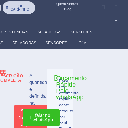
Quem Somos
(
0
)
Blog
CARRINHO
RESISTÊNCIAS
SELADORAS
SENSORES
AS
SELADORAS
SENSORES
LOJA
VER
A
DESCRIÇÃO
Orçamento
COMPLETA
Faça
quantidade
Rápido
Goiânia
Rio
um
Verde
é
Pelo
orçamento
whatsApp
definida
rápido
na
deste
página
Adicionar
produto
falar no
do
por
ao
whatsApp
aqui.
CARRINHO
Orçamento