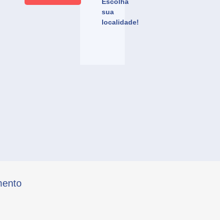
Escolha
sua
localidade!
mento