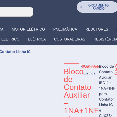
ORÇAMENTO
RÁPIDO
CA
MOTOR ELÉTRICO
PNEUMÁTICA
REDUTORES
 ELÉTRICO
ELÉTRICA
COSTURADEIRAS
RESISTÊNCI
Contator Linha IC
SKU:
000177
Bloco de
Categoria:
Bloco
Contato
Elétrica
de
Auxiliar
IBC11 -
Contato
1NA+1NF
Auxiliar
para
Contator
–
Linha IC
1NA+1NF
e
CJX2S-