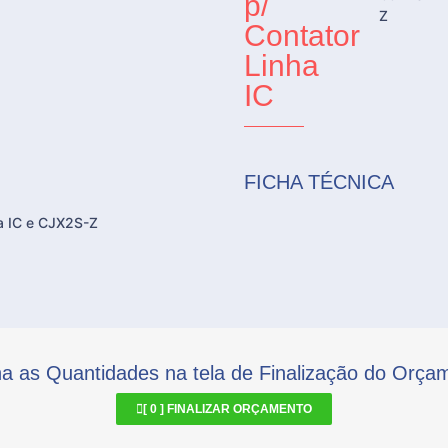
p/
Z
Contator
Linha
IC
FICHA TÉCNICA
ha IC e CJX2S-Z
na as Quantidades na tela de Finalização do Orça
[
0
] FINALIZAR ORÇAMENTO