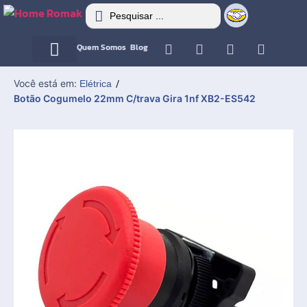
Quem Somos
Blog
Motor Elétrico
Motor Elétrico
Você está em:
Elétrica
/
Botão Cogumelo 22mm C/trava Gira 1nf XB2-ES542