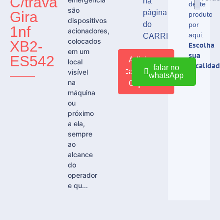
C/trava
na
deste
são
página
Gira
produto
dispositivos
do
por
1nf
acionadores,
aqui.
CARRINHO
colocados
XB2-
Escolha
em um
sua
ES542
Adicionar
local
localidad
falar no
ao
visível
whatsApp
na
Orçamento
máquina
ou
próximo
a ela,
sempre
ao
alcance
do
operador
e qu...