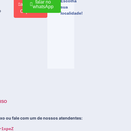
Escolha
falar no
ao
whatsApp
sua
o
Orçamento
localidade!
_ISO
aixo ou fale com um de nossos atendentes:
/~1xpeZ