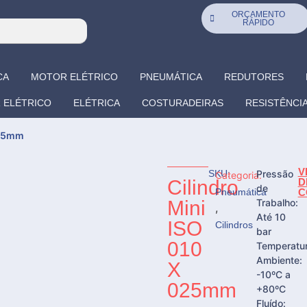
ORÇAMENTO
RÁPIDO
CA
MOTOR ELÉTRICO
PNEUMÁTICA
REDUTORES
 ELÉTRICO
ELÉTRICA
COSTURADEIRAS
RESISTÊNCI
025mm
V
SKU:
Pressão
Categoria:
Cilindro
D
de
Pneumática
C
Mini
Trabalho:
,
Até 10
ISO
Cilindros
bar
010
Temperatu
Ambiente:
X
-10ºC a
025mm
+80ºC
Fluído: