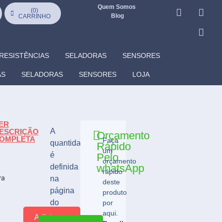
Quem Somos
(
0
)
Blog
CARRINHO
RESISTÊNCIAS
SELADORAS
SENSORES
AS
SELADORAS
SENSORES
LOJA
ER
A
ESCRIÇÃO
Orçamento
OMPLETA
Faça
quantidade
Rápido
Goiânia
Rio
um
Verde
é
Pelo
orçamento
whatsApp
definida
rápido
ra
na
deste
página
produto
do
por
aqui.
CARRINHO
Adicionar