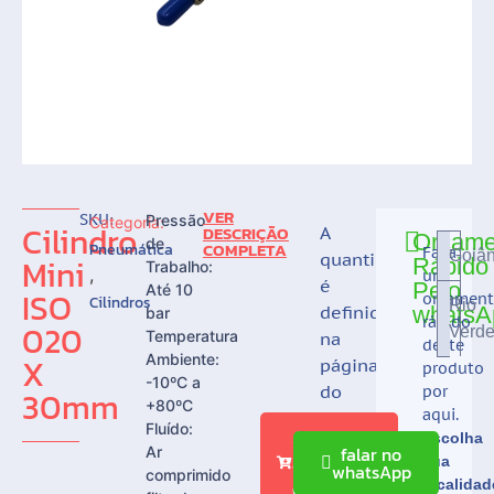
VER
SKU:
Pressão
Categoria:
Cilindro
DESCRIÇÃO
A
Orçame
de
COMPLETA
Pneumática
Faça
Goiân
quantidade
Mini
Rápido
Trabalho:
,
um
é
Pelo
Até 10
ISO
orçamen
Cilindros
Rio
definida
whatsA
bar
rápido
020
Verd
Temperatura
na
deste
X
Ambiente:
página
produto
-10ºC a
do
por
30mm
+80ºC
aqui.
CARRINHO
Fluído:
Adicionar
Escolha
falar no
Ar
ao
sua
whatsApp
comprimido
localidad
Orçamento