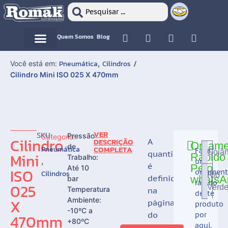
Quem Somos
Blog
Motor Elétrico
Motor Elétrico
,
Pneumática
Cilindros
Você está em:
/
Cilindro Mini ISO 025 X 470mm
VER
SKU:
Pressão
Categoria:
Cilindro
DESCRIÇÃO
A
Orçame
de
COMPLETA
Pneumática
Faça
Goiân
quantidade
Mini
Rápido
Trabalho:
,
um
é
Pelo
Até 10
ISO
orçamen
Cilindros
Rio
definida
whatsA
bar
rápido
025
Verd
Temperatura
na
deste
X
Ambiente:
página
produto
-10ºC a
do
por
470mm
+80ºC
aqui.
CARRINHO