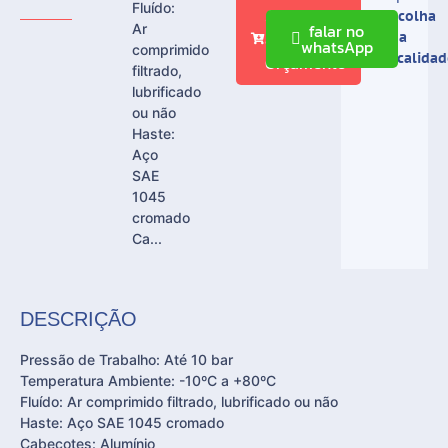
Fluído:
Adicionar
Escolha
falar no
Ar
ao
sua
whatsApp
comprimido
localidad
Orçamento
filtrado,
lubrificado
ou não
Haste:
Aço
SAE
1045
cromado
Ca...
DESCRIÇÃO
Pressão de Trabalho: Até 10 bar
Temperatura Ambiente: -10ºC a +80ºC
Fluído: Ar comprimido filtrado, lubrificado ou não
Haste: Aço SAE 1045 cromado
Cabeçotes: Alumínio