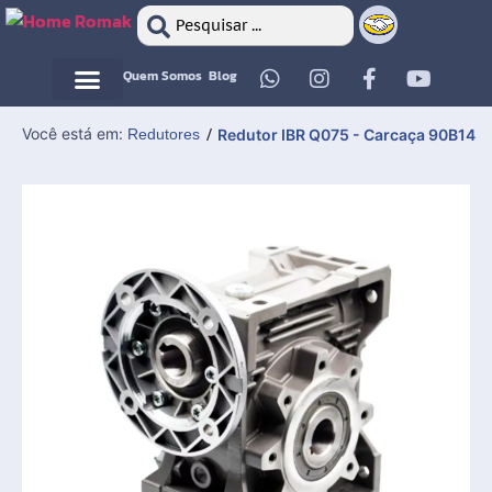
Quem Somos
Blog
Motor Elétrico
Motor Elétrico
Você está em:
Redutores
/
Redutor IBR Q075 - Carcaça 90B14